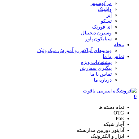
مرکوسیس
وایلینک
آنر
تسکو
ای فورتک
وسترن دیجیتال
سیلیکون پاور
مجله
ویدیوهای آنباکس و آموزش میکروتیک
تماس با ما
پیشنهادات ویژه
پیگیری سفارش
تماس با ما
درباره ما
0
تمام دسته ها
OTG
PoE
آچار شبکه
آداپتور دوربین مداربسته
ابزار و الکترونیک