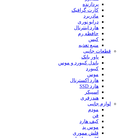
پردازنده
کارت گرافیک
مادربرد
درایو نوری
هارد اینترنال
حافظه رم
کیس
منبع تغذیه
قطعات جانبی
پاور بانک
باندل کیبورد و موس
کیبورد
موس
هارد اکسترنال
هارد SSD
اسپیکر
هندزفری
لوازم جانبی
مودم
فن
کیف هارد
موس پد
فلش مموری