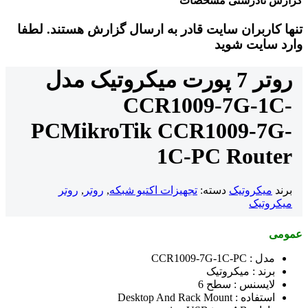
گزارش نادرستی مشخصات
تنها کاربران سایت قادر به ارسال گزارش هستند. لطفا
وارد سایت شوید
روتر 7 پورت میکروتیک مدل
CCR1009-7G-1C-
PC
MikroTik CCR1009-7G-
1C-PC Router
برند
میکروتیک
دسته:
تجهیزات اکتیو شبکه
,
روتر
,
روتر
میکروتیک
عمومی
مدل :
CCR1009-7G-1C-PC
برند : میکروتیک
لایسنس : سطح 6
استفاده : Desktop And Rack Mount