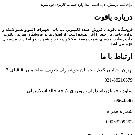
برای ثبت پرسش، لازم است ابتدا وارد حساب کاربری خود شوید
درباره یاقوت
فروشگاه یاقوت با فروش عمده کامپیوتر، لپ تاپ، تجهیزات اکتیو و پسیو شبکه و
لوازم جانبی کار خود را آغاز نموده است. از اصول ما در فروشگاه اینترنتی یاقوت،
جلب رضایت مشتری، قیمت منصفانه کالا و دریافت پیشنهادات و انتقادات مشتریان
عزیز می‌باشد.
ارتباط با ما
تهران، خیابان کمیل، خیابان خوشیاران جنوبی، ساختمان اقاقیای ۴
021-88216679
ساوه ، خیابان پاسداران، روبروی کوچه خالد اسلامبولی
086-4840
شماره همراه
09033559595
دسترسی سریع