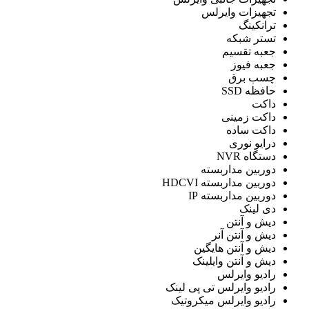
تجهیزات وایرلس
ترانکینگ
تستر شبكه
جعبه تقسیم
جعبه فیوز
چسب برق
حافظه SSD
داکت
داکت زمینی
داکت ساده
درایو نوری
دستگاه NVR
دوربین مداربسته
دوربین مداربسته HDCVI
دوربین مداربسته IP
دی لینک
دیش و آنتن
دیش و آنتن آنر
دیش و آنتن هایگین
دیش و آنتن وایلینک
رادیو وایرلس
رادیو وایرلس تی پی لینک
رادیو وایرلس میکروتیک