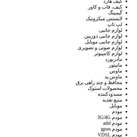
کیف هارد
کیف، قاب و کاور
گیمینگ
لایسنس میکروتیک
لپ تاپ
لوازم جانبی
لوازم جانبی دوربین
لوازم جانبی موبایل
لوازم صوتی و تصویری
لوازم کامپیوتر
مادربورد
مانیتور
ماوس
ماوس پد
محافظ و چند راهی برق
محصولات استوک
مسدودکننده
منبع تغذیه
موبایل
مودم
مودم 3G/4G
مودم adsl
مودم gpon
مودم VDSL