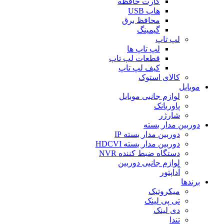
کارت حافظه
هاب USB
محافظ برق
گیمینگ
لپ تاپ
لپ تاپ ها
قطعات لپ تاپ
کیف لپ تاپ
کالای استوک
موبایل
لوازم جانبی موبایل
پاوربانک
شارژر
دوربین مدار بسته
دوربین مدار بسته IP
دوربین مدار بسته HDCVI
دستگاه ضبط کننده NVR
لوازم جانبی دوربین
آداپتور
برندها
میکروتیک
تی پی لینک
دی لینک
تندا