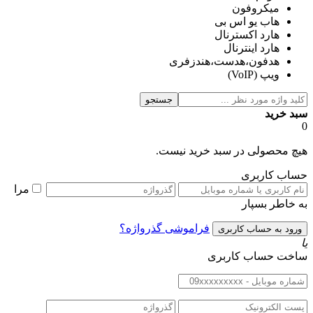
میکروفون
هاب یو اس بی
هارد اكسترنال
هارد اینترنال
هدفون،هدست،هندزفری
ویپ (VoIP)
جستجو
سبد خرید
0
هیچ محصولی در سبد خرید نیست.
حساب کاربری
مرا
به خاطر بسپار
فراموشی گذرواژه؟
یا
ساخت حساب کاربری