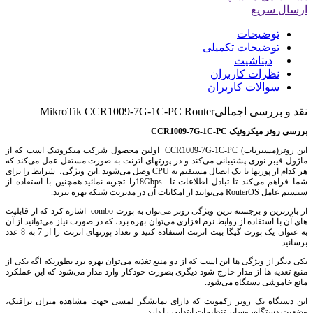
ارسال سریع
توضیحات
توضیحات تکمیلی
دیتاشیت
نظرات کاربران
سوالات کاربران
نقد و بررسی اجمالی
MikroTik CCR1009-7G-1C-PC Router
بررسی روتر میکروتیک CCR1009-7G-1C-PC
این روتر(مسیریاب) CCR1009-7G-1C-PC اولین محصول شرکت میکروتیک است که از
ماژول فیبر نوری پشتیبانی می‌کند و در پورتهای اترنت به صورت مستقل عمل می‌کند که
هر کدام از پورتها با یک اتصال مستقیم به CPU وصل می‌شوند .این ویژگی، شرایط را برای
شما فراهم می‌کند تا تبادل اطلاعات تا 18Gbpsرا تجربه نمائید.همچنین با استفاده از
سیستم عامل RouterOS می‌توانید از امکانات آن در مدیریت شبکه بهره ببرید.
از بارزترین و برجسته ترین ویژگی روتر می‌توان به پورت combo اشاره کرد که از قابلیت
های آن با استفاده از روابط نرم افزاری می‌توان بهره برد، که در صورت نیاز می‌توانید از آن
به عنوان یک پورت گیگا بیت اترنت استفاده کنید و تعداد پورتهای اترنت را از 7 به 8 عدد
برسانید.
یکی دیگر از ویژگی ها این است که از دو منبع تغذیه می‌توان بهره برد بطوریکه اگه یکی از
منبع تغذیه ها از مدار خارج شود دیگری بصورت خودکار وارد مدار می‌شود که این عملکرد
مانع خاموشی دستگاه می‌شود.
این دستگاه یک روتر رکمونت که دارای نمایشگر لمسی جهت مشاهده میزان ترافیک،
وضعیت دستگاه، وسایر تنظیمات ابتدایی را دارد.