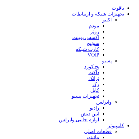
یاقوت
تجهیزات شبکه و ارتباطات
اکتیو
مودم
روتر
اکسس پوینت
سوئیچ
کارت شبکه
VOIP
پسیو
پچ کورد
داکت
ترانک
رک
کابل
تجهیزات پسیو
وایرلس
رادیو
آنتن دیش
لوازم جانبی وایرلس
کامپیوتر
قطعات اصلی
مانیتور