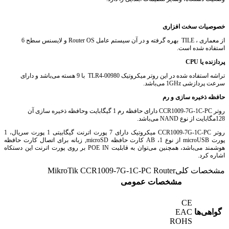
خصوصیات سخت افزاری
از معماری ، TILE بهره گرفته و در آن سیستم عامل Router OS و لایسنس سطح 6
استفاده شده است.
پردازنده یا CPU
تراشه استفاده شده در این روتر میکروتیک TLR4-00980 با 9 هسته می‌باشد و دارای
سرعت پردازشی 1GHz می‌باشد.
حافظه ذخیره سازی و رم
روتر CCR1009-7G-1C-PC دارای حافظه رم 1 گیگابایت وحافظه ذخیره سازی آن
128مگابایت از نوع NAND می‌باشد.
روتر CCR1009-7G-1C-PC میکروتیک دارای 7 پورت اترنت گیگابیتی 1 پورت سریال، 1
پورت microUSB از نوع AB ،1 کارت حافظه microSD, زبانه برای اتصال کارت حافظه
هوشمند می‌باشد، همچنین می‌توان به قابلیت POE IN بر روی پورت اترنت این دستکاه
اشاره کرد.
مشخصات کلی
MikroTik CCR1009-7G-1C-PC Router
مشخصات عمومی
CE
گواهی‌ها
EAC
ROHS