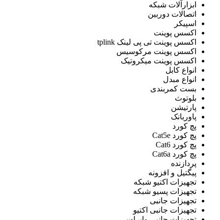
ابزارآلات شبکه
اتصالات دوربین
اسپیکر
اکسس پوینت
اکسس پوینت تی پی لینک tplink
اکسس پوینت مرکوسیس
اکسس پوینت میکروتیک
انواع کابل
انواع مبدل
بست کمربندی
بلوتوث
پارتیشن
پاوربانک
پچ کورد
پچ کورد Cat5e
پچ کورد Cat6
پچ کورد Cat6a
پردازنده
پيگتيل و افزونه
تجهیزات اکتیو شبکه
تجهیزات پسیو شبکه
تجهیزات جانبی
تجهیزات جانبی اکتیو
تجهیزات جانبی وایرلس