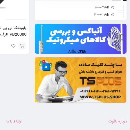
10000mAh
(۱)
20000mAh
(۱)
PB20000 ظرفیت 20000
افزودن
به
سبد
درباره یاقوت
ارتباط با ما