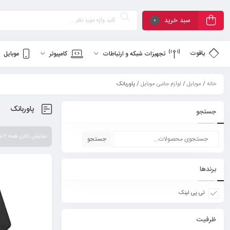
سبد خرید
۰
یاقوت
تجهیزات شبکه و ارتباطات
کامپیوتر
موبایل
خانه
/
موبایل
/
لوازم جانبی موبایل
/ پاوربانک
پاوربانک
جستجو
نمایش دادن همه ۲ نتیجه
جستجو
برندها
تی پی لینک
ظرفیت