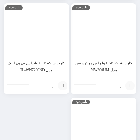
انتخاب
افزودن
ناموجود
ناموجود
گزینه
به
سبد
کارت شبکه USB وایرلس مرکوسیس
کارت شبکه USB وایرلس تی پی لینک
مدل MW300UM
مدل TL-WN7200ND
افزودن
افزودن
ناموجود
به
به
سبد
سبد