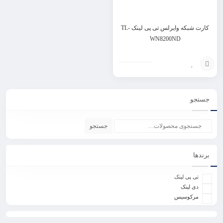
کارت شبکه وایرلس تی پی لینک TL-
WN8200ND
افزودن
به
جستجو
سبد
جستجو
برندها
تی پی لینک
دی لینک
مرکوسیس