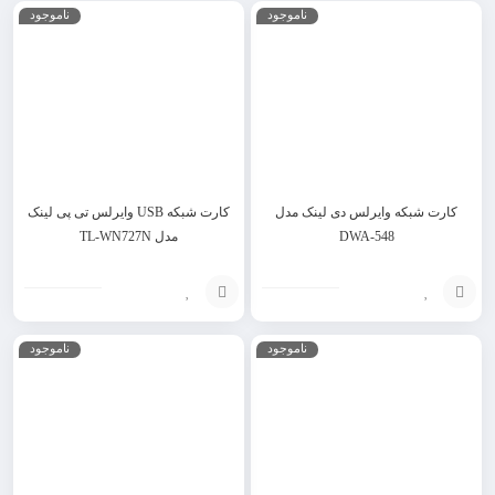
ناموجود
ناموجود
گزینه
به
سبد
کارت شبکه وایرلس دی لینک مدل
کارت شبکه USB وایرلس تی پی لینک
DWA-548
مدل TL-WN727N
افزودن
انتخاب
ناموجود
ناموجود
به
گزینه
سبد