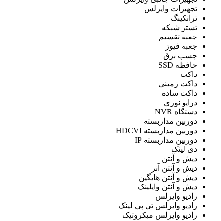
تجهیزات وایرلس
ترانکینگ
تستر شبكه
جعبه تقسیم
جعبه فیوز
چسب برق
حافظه SSD
داکت
داکت زمینی
داکت ساده
درایو نوری
دستگاه NVR
دوربین مداربسته
دوربین مداربسته HDCVI
دوربین مداربسته IP
دی لینک
دیش و آنتن
دیش و آنتن آنر
دیش و آنتن هایگین
دیش و آنتن وایلینک
رادیو وایرلس
رادیو وایرلس تی پی لینک
رادیو وایرلس میکروتیک