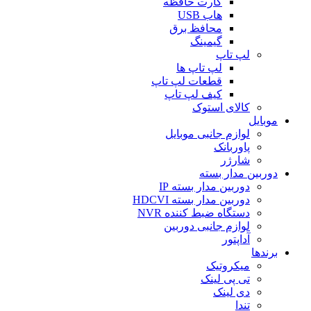
کارت حافظه
هاب USB
محافظ برق
گیمینگ
لپ تاپ
لپ تاپ ها
قطعات لپ تاپ
کیف لپ تاپ
کالای استوک
موبایل
لوازم جانبی موبایل
پاوربانک
شارژر
دوربین مدار بسته
دوربین مدار بسته IP
دوربین مدار بسته HDCVI
دستگاه ضبط کننده NVR
لوازم جانبی دوربین
آداپتور
برندها
میکروتیک
تی پی لینک
دی لینک
تندا