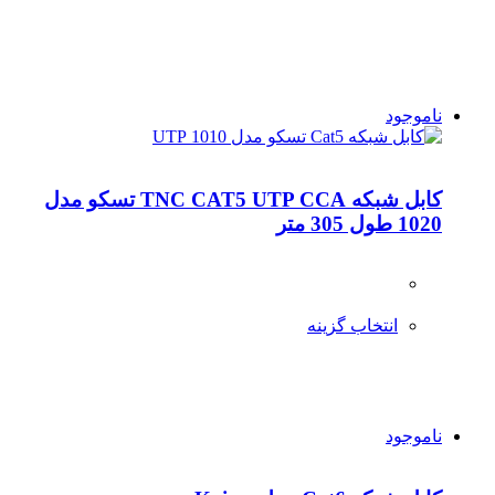
ناموجود
کابل شبکه TNC CAT5 UTP CCA تسکو مدل
1020 طول 305 متر
انتخاب گزینه
ناموجود