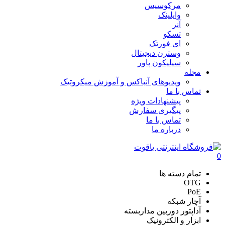
مرکوسیس
وایلینک
آنر
تسکو
ای فورتک
وسترن دیجیتال
سیلیکون پاور
مجله
ویدیوهای آنباکس و آموزش میکروتیک
تماس با ما
پیشنهادات ویژه
پیگیری سفارش
تماس با ما
درباره ما
0
تمام دسته ها
OTG
PoE
آچار شبکه
آداپتور دوربین مداربسته
ابزار و الکترونیک