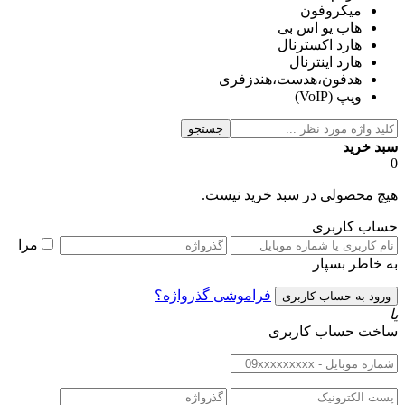
میکروفون
هاب یو اس بی
هارد اكسترنال
هارد اینترنال
هدفون،هدست،هندزفری
ویپ (VoIP)
جستجو
سبد خرید
0
هیچ محصولی در سبد خرید نیست.
حساب کاربری
مرا
به خاطر بسپار
فراموشی گذرواژه؟
یا
ساخت حساب کاربری