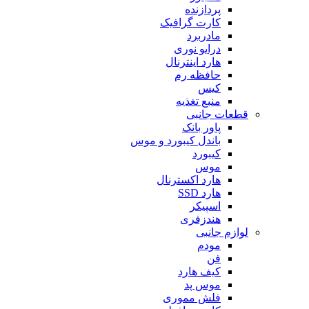
پردازنده
کارت گرافیک
مادربرد
درایو نوری
هارد اینترنال
حافظه رم
کیس
منبع تغذیه
قطعات جانبی
پاور بانک
باندل کیبورد و موس
کیبورد
موس
هارد اکسترنال
هارد SSD
اسپیکر
هندزفری
لوازم جانبی
مودم
فن
کیف هارد
موس پد
فلش مموری