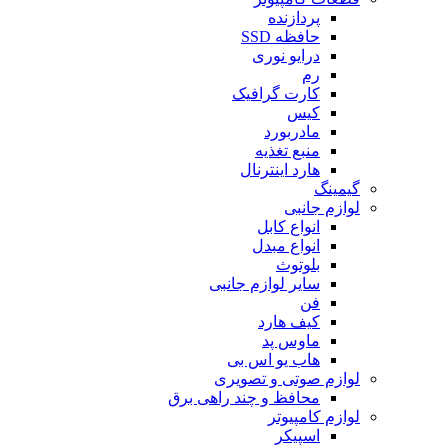
پردازنده
حافظه SSD
درایو نوری
رم
کارت گرافیک
کیس
مادربورد
منبع تغذیه
هارد اینترنال
گیمینگ
لوازم جانبی
انواع کابل
انواع مبدل
بلوتوث
سایر لوازم جانبی
فن
کیف هارد
ماوس پد
هاب یو اس بی
لوازم صوتی و تصویری
محافظ و چند راهی برق
لوازم کامپیوتر
اسپیکر