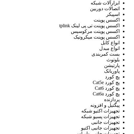
ابزارآلات شبکه
اتصالات دوربین
اسپیکر
اکسس پوینت
اکسس پوینت تی پی لینک tplink
اکسس پوینت مرکوسیس
اکسس پوینت میکروتیک
انواع کابل
انواع مبدل
بست کمربندی
بلوتوث
پارتیشن
پاوربانک
پچ کورد
پچ کورد Cat5e
پچ کورد Cat6
پچ کورد Cat6a
پردازنده
پيگتيل و افزونه
تجهیزات اکتیو شبکه
تجهیزات پسیو شبکه
تجهیزات جانبی
تجهیزات جانبی اکتیو
تجهیزات جانبی وایرلس