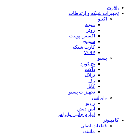
یاقوت
تجهیزات شبکه و ارتباطات
اکتیو
مودم
روتر
اکسس پوینت
سوئیچ
کارت شبکه
VOIP
پسیو
پچ کورد
داکت
ترانک
رک
کابل
تجهیزات پسیو
وایرلس
رادیو
آنتن دیش
لوازم جانبی وایرلس
کامپیوتر
قطعات اصلی
مانیتور