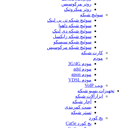
روتر مرکوسیس
روتر میکروتیک
سوئیچ شبکه
سوئیچ شبکه تی پی لینک
سوئیچ شبکه داهوا
سوئیچ شبکه دی لینک
سوئیچ شبکه زایکسل
سوئیچ شبکه سیسکو
سوئیچ شبکه مرکوسیس
کارت شبکه
مودم
مودم 3G/4G
مودم adsl
مودم gpon
مودم VDSL
ویپ VoIP
تجهیزات پسیو شبکه
ابزارآلات شبکه
آچار شبکه
بست کمربندی
تستر شبكه
پچ کورد
پچ کورد Cat5e