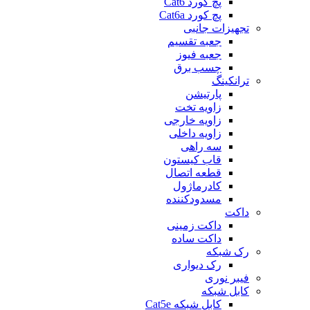
پچ کورد Cat6
پچ کورد Cat6a
تجهیزات جانبی
جعبه تقسیم
جعبه فیوز
چسب برق
ترانکینگ
پارتیشن
زاویه تخت
زاویه خارجی
زاویه داخلی
سه راهی
قاب کیستون
قطعه اتصال
کادرماژول
مسدودکننده
داکت
داکت زمینی
داکت ساده
رک شبکه
رک دیواری
فیبر نوری
کابل شبکه
کابل شبکه Cat5e