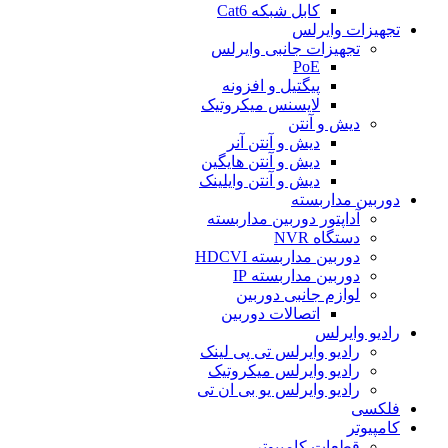
کابل شبکه Cat6
تجهیزات وایرلس
تجهیزات جانبی وایرلس
PoE
پيگتيل و افزونه
لایسنس میکروتیک
دیش و آنتن
دیش و آنتن آنر
دیش و آنتن هایگین
دیش و آنتن وایلینک
دوربین مداربسته
آداپتور دوربین مداربسته
دستگاه NVR
دوربین مداربسته HDCVI
دوربین مداربسته IP
لوازم جانبی دوربین
اتصالات دوربین
رادیو وایرلس
رادیو وایرلس تی پی لینک
رادیو وایرلس میکروتیک
رادیو وایرلس یو بی ان تی
فلکسی
کامپیوتر
قطعات کامپیوتر