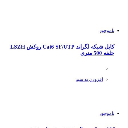
ناموجود
کابل شبکه لگراند Cat6 SF/UTP روکش LSZH
حلقه 500 متری
افزودن به سبد
ناموجود