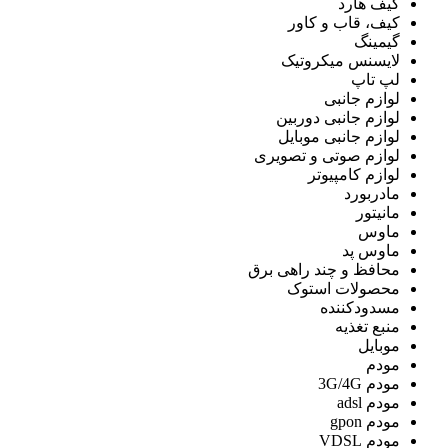
کیف هارد
کیف، قاب و کاور
گیمینگ
لایسنس میکروتیک
لپ تاپ
لوازم جانبی
لوازم جانبی دوربین
لوازم جانبی موبایل
لوازم صوتی و تصویری
لوازم کامپیوتر
مادربورد
مانیتور
ماوس
ماوس پد
محافظ و چند راهی برق
محصولات استوک
مسدودکننده
منبع تغذیه
موبایل
مودم
مودم 3G/4G
مودم adsl
مودم gpon
مودم VDSL