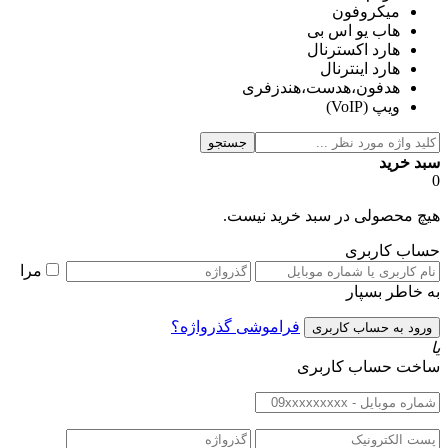
میکروفون
هاب یو اس بی
هارد اكسترنال
هارد اینترنال
هدفون،هدست،هندزفری
ویپ (VoIP)
جستجو
سبد خرید
0
هیچ محصولی در سبد خرید نیست.
حساب کاربری
مرا
به خاطر بسپار
فراموشی گذرواژه؟
یا
ساخت حساب کاربری