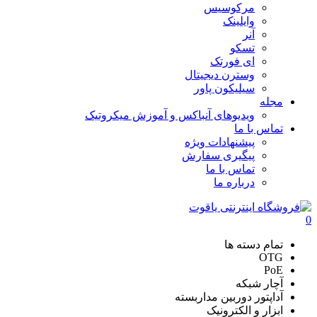
مرکوسیس
وایلینک
آنر
تسکو
ای فورتک
وسترن دیجیتال
سیلیکون پاور
مجله
ویدیوهای آنباکس و آموزش میکروتیک
تماس با ما
پیشنهادات ویژه
پیگیری سفارش
تماس با ما
درباره ما
0
تمام دسته ها
OTG
PoE
آچار شبکه
آداپتور دوربین مداربسته
ابزار و الکترونیک