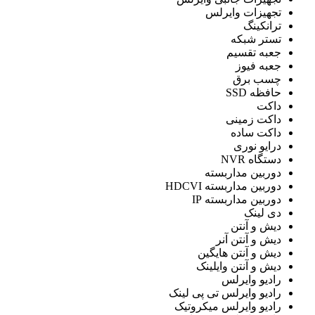
تجهیزات وایرلس
ترانکینگ
تستر شبكه
جعبه تقسیم
جعبه فیوز
چسب برق
حافظه SSD
داکت
داکت زمینی
داکت ساده
درایو نوری
دستگاه NVR
دوربین مداربسته
دوربین مداربسته HDCVI
دوربین مداربسته IP
دی لینک
دیش و آنتن
دیش و آنتن آنر
دیش و آنتن هایگین
دیش و آنتن وایلینک
رادیو وایرلس
رادیو وایرلس تی پی لینک
رادیو وایرلس میکروتیک