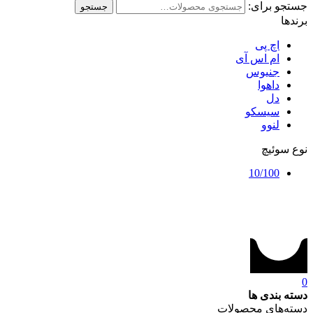
جستجو برای:
جستجو
برندها
اچ پی
ام اس آی
جنیوس
داهوا
دل
سیسکو
لنوو
نوع سوئیچ
10/100
0
دسته بندی ها
دسته‌های محصولات