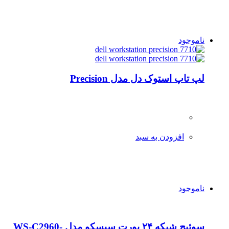
ناموجود
لپ تاپ استوک دل مدل Precision
افزودن به سبد
ناموجود
سوئیچ شبکه ۲۴ پورت سیسکو مدل WS-C2960-