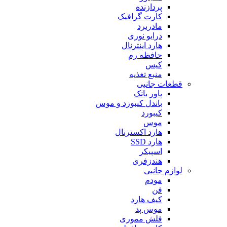
پردازنده
کارت گرافیک
مادربرد
درایو نوری
هارد اینترنال
حافظه رم
کیس
منبع تغذیه
قطعات جانبی
پاور بانک
باندل کیبورد و موس
کیبورد
موس
هارد اکسترنال
هارد SSD
اسپیکر
هندزفری
لوازم جانبی
مودم
فن
کیف هارد
موس پد
فلش مموری