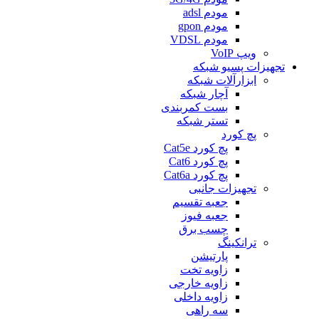
مودم adsl
مودم gpon
مودم VDSL
ویپ VoIP
تجهیزات پسیو شبکه
ابزارآلات شبکه
آچار شبکه
بست کمربندی
تستر شبكه
پچ کورد
پچ کورد Cat5e
پچ کورد Cat6
پچ کورد Cat6a
تجهیزات جانبی
جعبه تقسیم
جعبه فیوز
چسب برق
ترانکینگ
پارتیشن
زاویه تخت
زاویه خارجی
زاویه داخلی
سه راهی