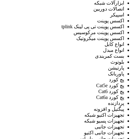
ابزارآلات شبکه
اتصالات دوربین
اسپیکر
اکسس پوینت
اکسس پوینت تی پی لینک tplink
اکسس پوینت مرکوسیس
اکسس پوینت میکروتیک
انواع کابل
انواع مبدل
بست کمربندی
بلوتوث
پارتیشن
پاوربانک
پچ کورد
پچ کورد Cat5e
پچ کورد Cat6
پچ کورد Cat6a
پردازنده
پيگتيل و افزونه
تجهیزات اکتیو شبکه
تجهیزات پسیو شبکه
تجهیزات جانبی
تجهیزات جانبی اکتیو
تجهیزات جانبی وایرلس