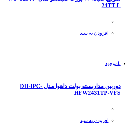
24TT-L
افزودن به سبد
ناموجود
دوربین مداربسته بولت داهوا مدل DH-IPC-
HFW2431TP-VFS
افزودن به سبد