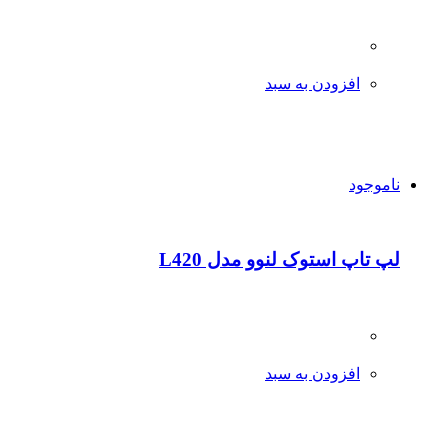
افزودن به سبد
ناموجود
لپ تاپ استوک لنوو مدل L420
افزودن به سبد