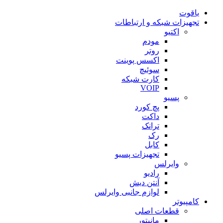
یاقوت
تجهیزات شبکه و ارتباطات
اکتیو
مودم
روتر
اکسس پوینت
سوئیچ
کارت شبکه
VOIP
پسیو
پچ کورد
داکت
ترانک
رک
کابل
تجهیزات پسیو
وایرلس
رادیو
آنتن دیش
لوازم جانبی وایرلس
کامپیوتر
قطعات اصلی
مانیتور