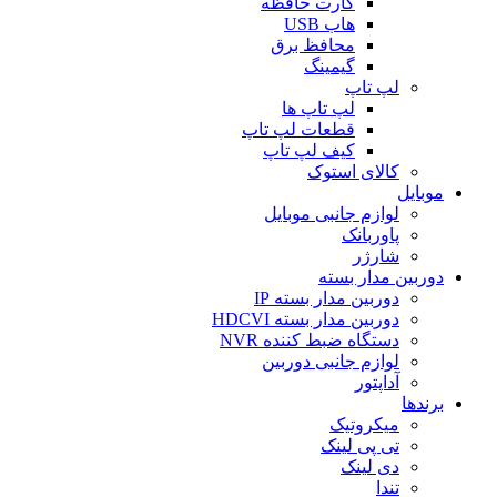
کارت حافظه
هاب USB
محافظ برق
گیمینگ
لپ تاپ
لپ تاپ ها
قطعات لپ تاپ
کیف لپ تاپ
کالای استوک
موبایل
لوازم جانبی موبایل
پاوربانک
شارژر
دوربین مدار بسته
دوربین مدار بسته IP
دوربین مدار بسته HDCVI
دستگاه ضبط کننده NVR
لوازم جانبی دوربین
آداپتور
برندها
میکروتیک
تی پی لینک
دی لینک
تندا