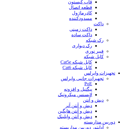
قاب کیستون
قطعه اتصال
کادرماژول
مسدودکننده
داکت
داکت زمینی
داکت ساده
رک شبکه
رک دیواری
فیبر نوری
کابل شبکه
کابل شبکه Cat5e
کابل شبکه Cat6
تجهیزات وایرلس
تجهیزات جانبی وایرلس
PoE
پيگتيل و افزونه
لایسنس میکروتیک
دیش و آنتن
دیش و آنتن آنر
دیش و آنتن هایگین
دیش و آنتن وایلینک
دوربین مداربسته
آداپتور دوربین مداربسته