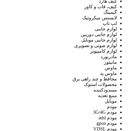
کیف هارد
کیف، قاب و کاور
گیمینگ
لایسنس میکروتیک
لپ تاپ
لوازم جانبی
لوازم جانبی دوربین
لوازم جانبی موبایل
لوازم صوتی و تصویری
لوازم کامپیوتر
مادربورد
مانیتور
ماوس
ماوس پد
محافظ و چند راهی برق
محصولات استوک
مسدودکننده
منبع تغذیه
موبایل
مودم
مودم 3G/4G
مودم adsl
مودم gpon
مودم VDSL