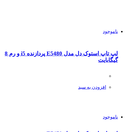
ناموجود
لپ تاپ استوک دل مدل E5480 پردازنده i5 و رم 8
گیگابایت
افزودن به سبد
ناموجود