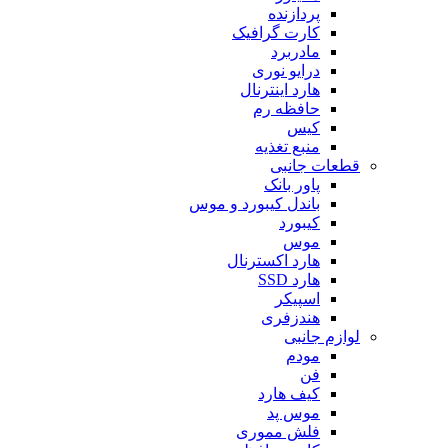
پردازنده
کارت گرافیک
مادربرد
درایو نوری
هارد اینترنال
حافظه رم
کیس
منبع تغذیه
قطعات جانبی
پاور بانک
باندل کیبورد و موس
کیبورد
موس
هارد اکسترنال
هارد SSD
اسپیکر
هندزفری
لوازم جانبی
مودم
فن
کیف هارد
موس پد
فلش مموری