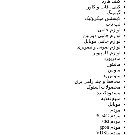
کیف هارد
کیف، قاب و کاور
گیمینگ
لایسنس میکروتیک
لپ تاپ
لوازم جانبی
لوازم جانبی دوربین
لوازم جانبی موبایل
لوازم صوتی و تصویری
لوازم کامپیوتر
مادربورد
مانیتور
ماوس
ماوس پد
محافظ و چند راهی برق
محصولات استوک
مسدودکننده
منبع تغذیه
موبایل
مودم
مودم 3G/4G
مودم adsl
مودم gpon
مودم VDSL