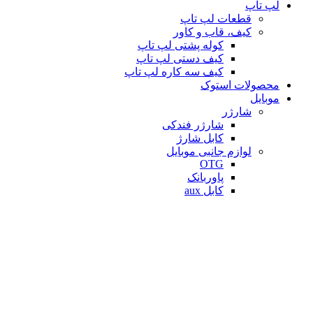
لپ تاپ
قطعات لپ تاپ
کیف، قاب و کاور
کوله پشتی لپ تاپ
کیف دستی لپ تاپ
کیف سه کاره لپ تاپ
محصولات استوک
موبایل
شارژر
شارژر فندکی
کابل شارژ
لوازم جانبی موبایل
OTG
پاوربانک
کابل aux