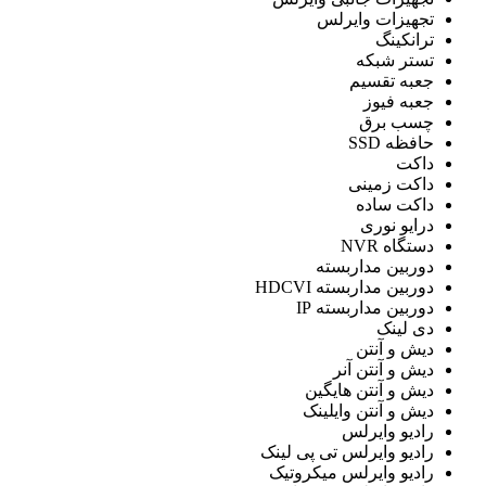
تجهیزات وایرلس
ترانکینگ
تستر شبكه
جعبه تقسیم
جعبه فیوز
چسب برق
حافظه SSD
داکت
داکت زمینی
داکت ساده
درایو نوری
دستگاه NVR
دوربین مداربسته
دوربین مداربسته HDCVI
دوربین مداربسته IP
دی لینک
دیش و آنتن
دیش و آنتن آنر
دیش و آنتن هایگین
دیش و آنتن وایلینک
رادیو وایرلس
رادیو وایرلس تی پی لینک
رادیو وایرلس میکروتیک