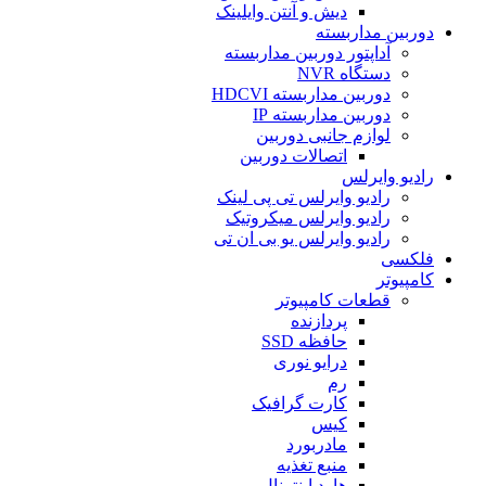
دیش و آنتن وایلینک
دوربین مداربسته
آداپتور دوربین مداربسته
دستگاه NVR
دوربین مداربسته HDCVI
دوربین مداربسته IP
لوازم جانبی دوربین
اتصالات دوربین
رادیو وایرلس
رادیو وایرلس تی پی لینک
رادیو وایرلس میکروتیک
رادیو وایرلس یو بی ان تی
فلکسی
کامپیوتر
قطعات کامپیوتر
پردازنده
حافظه SSD
درایو نوری
رم
کارت گرافیک
کیس
مادربورد
منبع تغذیه
هارد اینترنال