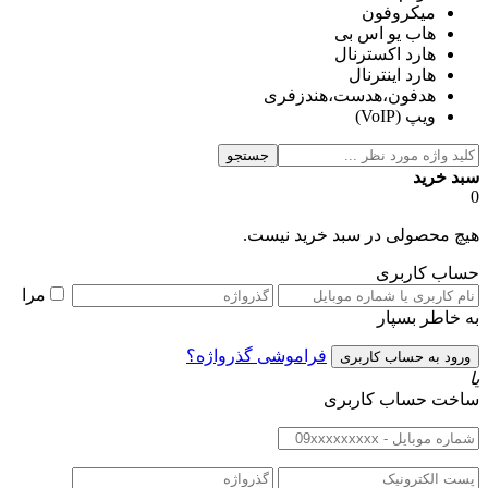
میکروفون
هاب یو اس بی
هارد اكسترنال
هارد اینترنال
هدفون،هدست،هندزفری
ویپ (VoIP)
جستجو
سبد خرید
0
هیچ محصولی در سبد خرید نیست.
حساب کاربری
مرا
به خاطر بسپار
فراموشی گذرواژه؟
یا
ساخت حساب کاربری