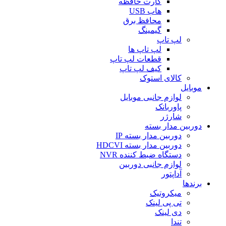
کارت حافظه
هاب USB
محافظ برق
گیمینگ
لپ تاپ
لپ تاپ ها
قطعات لپ تاپ
کیف لپ تاپ
کالای استوک
موبایل
لوازم جانبی موبایل
پاوربانک
شارژر
دوربین مدار بسته
دوربین مدار بسته IP
دوربین مدار بسته HDCVI
دستگاه ضبط کننده NVR
لوازم جانبی دوربین
آداپتور
برندها
میکروتیک
تی پی لینک
دی لینک
تندا