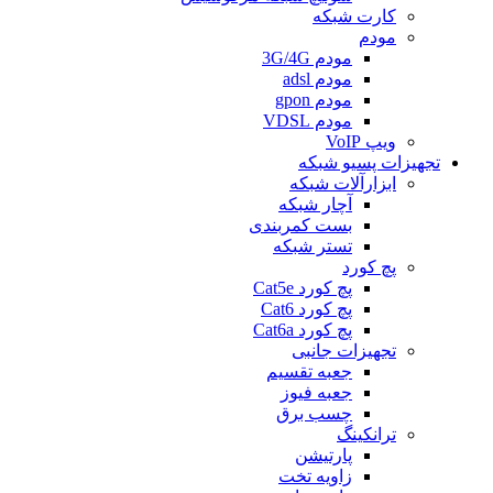
کارت شبکه
مودم
مودم 3G/4G
مودم adsl
مودم gpon
مودم VDSL
ویپ VoIP
تجهیزات پسیو شبکه
ابزارآلات شبکه
آچار شبکه
بست کمربندی
تستر شبكه
پچ کورد
پچ کورد Cat5e
پچ کورد Cat6
پچ کورد Cat6a
تجهیزات جانبی
جعبه تقسیم
جعبه فیوز
چسب برق
ترانکینگ
پارتیشن
زاویه تخت