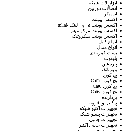
ابزارآلات شبکه
اتصالات دوربین
اسپیکر
اکسس پوینت
اکسس پوینت تی پی لینک tplink
اکسس پوینت مرکوسیس
اکسس پوینت میکروتیک
انواع کابل
انواع مبدل
بست کمربندی
بلوتوث
پارتیشن
پاوربانک
پچ کورد
پچ کورد Cat5e
پچ کورد Cat6
پچ کورد Cat6a
پردازنده
پيگتيل و افزونه
تجهیزات اکتیو شبکه
تجهیزات پسیو شبکه
تجهیزات جانبی
تجهیزات جانبی اکتیو
تجهیزات جانبی وایرلس