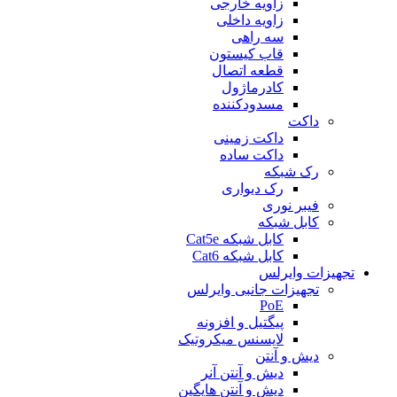
زاویه خارجی
زاویه داخلی
سه راهی
قاب کیستون
قطعه اتصال
کادرماژول
مسدودکننده
داکت
داکت زمینی
داکت ساده
رک شبکه
رک دیواری
فیبر نوری
کابل شبکه
کابل شبکه Cat5e
کابل شبکه Cat6
تجهیزات وایرلس
تجهیزات جانبی وایرلس
PoE
پيگتيل و افزونه
لایسنس میکروتیک
دیش و آنتن
دیش و آنتن آنر
دیش و آنتن هایگین