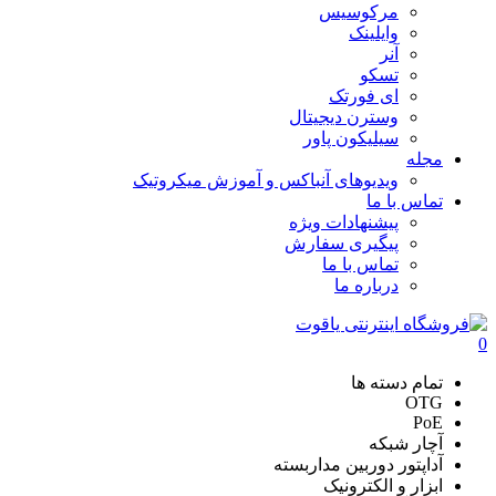
مرکوسیس
وایلینک
آنر
تسکو
ای فورتک
وسترن دیجیتال
سیلیکون پاور
مجله
ویدیوهای آنباکس و آموزش میکروتیک
تماس با ما
پیشنهادات ویژه
پیگیری سفارش
تماس با ما
درباره ما
0
تمام دسته ها
OTG
PoE
آچار شبکه
آداپتور دوربین مداربسته
ابزار و الکترونیک