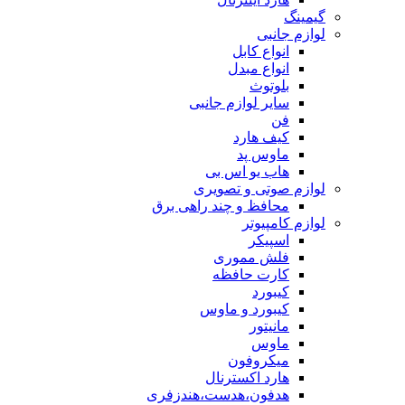
گیمینگ
لوازم جانبی
انواع کابل
انواع مبدل
بلوتوث
سایر لوازم جانبی
فن
کیف هارد
ماوس پد
هاب یو اس بی
لوازم صوتی و تصویری
محافظ و چند راهی برق
لوازم کامپیوتر
اسپیکر
فلش مموری
کارت حافظه
کیبورد
کیبورد و ماوس
مانیتور
ماوس
میکروفون
هارد اكسترنال
هدفون،هدست،هندزفری