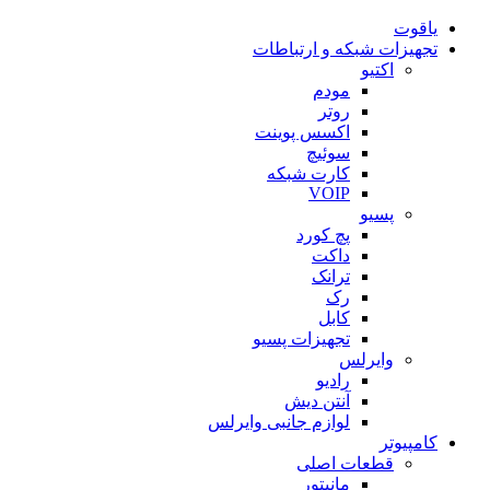
یاقوت
تجهیزات شبکه و ارتباطات
اکتیو
مودم
روتر
اکسس پوینت
سوئیچ
کارت شبکه
VOIP
پسیو
پچ کورد
داکت
ترانک
رک
کابل
تجهیزات پسیو
وایرلس
رادیو
آنتن دیش
لوازم جانبی وایرلس
کامپیوتر
قطعات اصلی
مانیتور