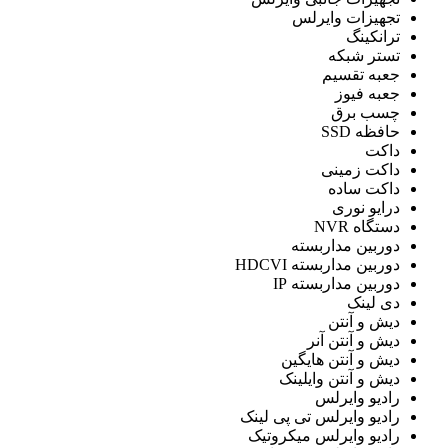
تجهیزات وایرلس
ترانکینگ
تستر شبكه
جعبه تقسیم
جعبه فیوز
چسب برق
حافظه SSD
داکت
داکت زمینی
داکت ساده
درایو نوری
دستگاه NVR
دوربین مداربسته
دوربین مداربسته HDCVI
دوربین مداربسته IP
دی لینک
دیش و آنتن
دیش و آنتن آنر
دیش و آنتن هایگین
دیش و آنتن وایلینک
رادیو وایرلس
رادیو وایرلس تی پی لینک
رادیو وایرلس میکروتیک