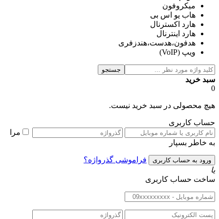
میکروفون
هاب یو اس بی
هارد اكسترنال
هارد اینترنال
هدفون،هدست،هندزفری
ویپ (VoIP)
جستجو
سبد خرید
0
هیچ محصولی در سبد خرید نیست.
حساب کاربری
مرا
به خاطر بسپار
فراموشی گذرواژه؟
یا
ساخت حساب کاربری