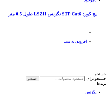
ناموجود
پچ کورد STP Cat6 نگزنس LSZH طول 0.5 متر
افزودن به سبد
جستجو
جستجو برای:
جستجو
برندها
نگزنس