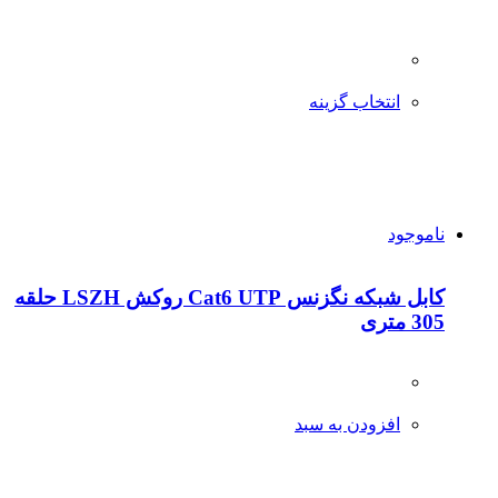
انتخاب گزینه
ناموجود
کابل شبکه نگزنس Cat6 UTP روکش LSZH حلقه
305 متری
افزودن به سبد