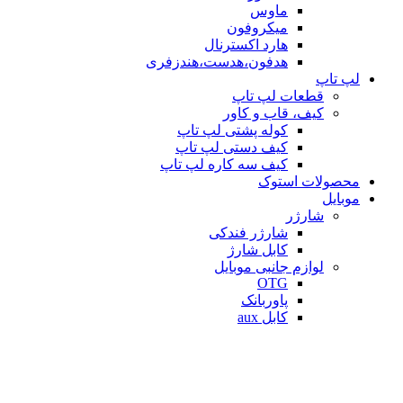
ماوس
میکروفون
هارد اكسترنال
هدفون،هدست،هندزفری
لپ تاپ
قطعات لپ تاپ
کیف، قاب و کاور
کوله پشتی لپ تاپ
کیف دستی لپ تاپ
کیف سه کاره لپ تاپ
محصولات استوک
موبایل
شارژر
شارژر فندکی
کابل شارژ
لوازم جانبی موبایل
OTG
پاوربانک
کابل aux