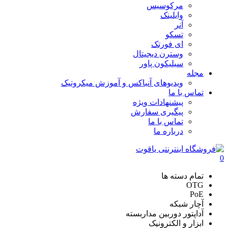
مرکوسیس
وایلینک
آنر
تسکو
ای فورتک
وسترن دیجیتال
سیلیکون پاور
مجله
ویدیوهای آنباکس و آموزش میکروتیک
تماس با ما
پیشنهادات ویژه
پیگیری سفارش
تماس با ما
درباره ما
0
تمام دسته ها
OTG
PoE
آچار شبکه
آداپتور دوربین مداربسته
ابزار و الکترونیک