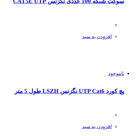
سوکت شبکه 100 عددی نگزنس CAT5E UTP
افزودن به سبد
ناموجود
پچ کورد UTP Cat6 نگزنس LSZH طول 5 متر
افزودن به سبد