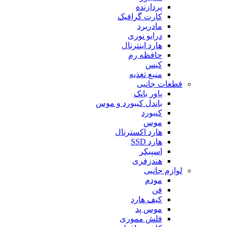
پردازنده
کارت گرافیک
مادربرد
درایو نوری
هارد اینترنال
حافظه رم
کیس
منبع تغذیه
قطعات جانبی
پاور بانک
باندل کیبورد و موس
کیبورد
موس
هارد اکسترنال
هارد SSD
اسپیکر
هندزفری
لوازم جانبی
مودم
فن
کیف هارد
موس پد
فلش مموری