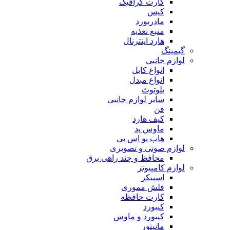
کارت گرافیک
کیس
مادربورد
منبع تغذیه
هارد اینترنال
گیمینگ
لوازم جانبی
انواع کابل
انواع مبدل
بلوتوث
سایر لوازم جانبی
فن
کیف هارد
ماوس پد
هاب یو اس بی
لوازم صوتی و تصویری
محافظ و چند راهی برق
لوازم کامپیوتر
اسپیکر
فلش مموری
کارت حافظه
کیبورد
کیبورد و ماوس
مانیتور