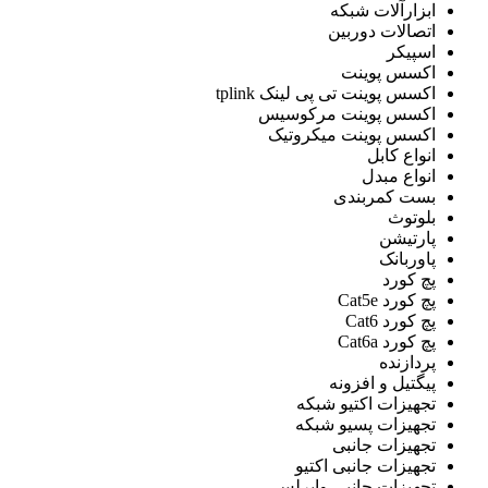
ابزارآلات شبکه
اتصالات دوربین
اسپیکر
اکسس پوینت
اکسس پوینت تی پی لینک tplink
اکسس پوینت مرکوسیس
اکسس پوینت میکروتیک
انواع کابل
انواع مبدل
بست کمربندی
بلوتوث
پارتیشن
پاوربانک
پچ کورد
پچ کورد Cat5e
پچ کورد Cat6
پچ کورد Cat6a
پردازنده
پيگتيل و افزونه
تجهیزات اکتیو شبکه
تجهیزات پسیو شبکه
تجهیزات جانبی
تجهیزات جانبی اکتیو
تجهیزات جانبی وایرلس