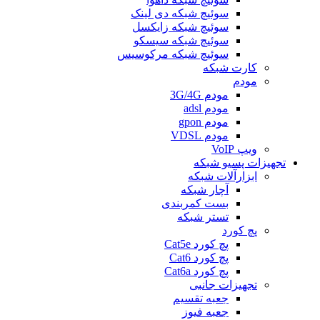
سوئیچ شبکه دی لینک
سوئیچ شبکه زایکسل
سوئیچ شبکه سیسکو
سوئیچ شبکه مرکوسیس
کارت شبکه
مودم
مودم 3G/4G
مودم adsl
مودم gpon
مودم VDSL
ویپ VoIP
تجهیزات پسیو شبکه
ابزارآلات شبکه
آچار شبکه
بست کمربندی
تستر شبكه
پچ کورد
پچ کورد Cat5e
پچ کورد Cat6
پچ کورد Cat6a
تجهیزات جانبی
جعبه تقسیم
جعبه فیوز