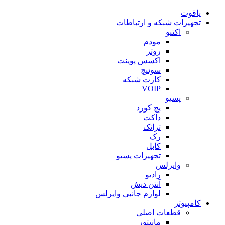
یاقوت
تجهیزات شبکه و ارتباطات
اکتیو
مودم
روتر
اکسس پوینت
سوئیچ
کارت شبکه
VOIP
پسیو
پچ کورد
داکت
ترانک
رک
کابل
تجهیزات پسیو
وایرلس
رادیو
آنتن دیش
لوازم جانبی وایرلس
کامپیوتر
قطعات اصلی
مانیتور