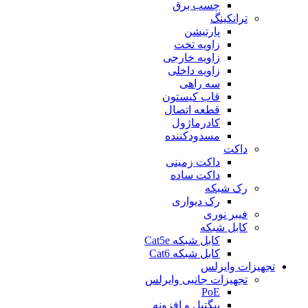
چسب برق
ترانکینگ
پارتیشن
زاویه تخت
زاویه خارجی
زاویه داخلی
سه راهی
قاب کیستون
قطعه اتصال
کادرماژول
مسدودکننده
داکت
داکت زمینی
داکت ساده
رک شبکه
رک دیواری
فیبر نوری
کابل شبکه
کابل شبکه Cat5e
کابل شبکه Cat6
تجهیزات وایرلس
تجهیزات جانبی وایرلس
PoE
پيگتيل و افزونه