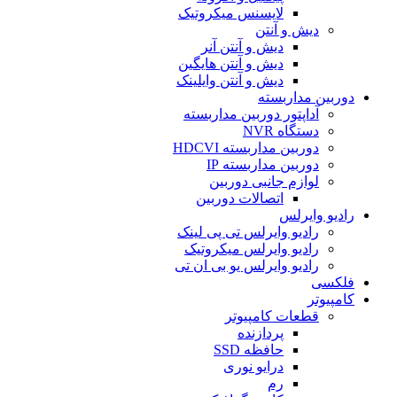
لایسنس میکروتیک
دیش و آنتن
دیش و آنتن آنر
دیش و آنتن هایگین
دیش و آنتن وایلینک
دوربین مداربسته
آداپتور دوربین مداربسته
دستگاه NVR
دوربین مداربسته HDCVI
دوربین مداربسته IP
لوازم جانبی دوربین
اتصالات دوربین
رادیو وایرلس
رادیو وایرلس تی پی لینک
رادیو وایرلس میکروتیک
رادیو وایرلس یو بی ان تی
فلکسی
کامپیوتر
قطعات کامپیوتر
پردازنده
حافظه SSD
درایو نوری
رم