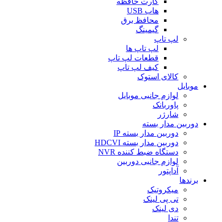
کارت حافظه
هاب USB
محافظ برق
گیمینگ
لپ تاپ
لپ تاپ ها
قطعات لپ تاپ
کیف لپ تاپ
کالای استوک
موبایل
لوازم جانبی موبایل
پاوربانک
شارژر
دوربین مدار بسته
دوربین مدار بسته IP
دوربین مدار بسته HDCVI
دستگاه ضبط کننده NVR
لوازم جانبی دوربین
آداپتور
برندها
میکروتیک
تی پی لینک
دی لینک
تندا