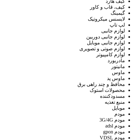
کیف هارد
کیف، قاب و کاور
گیمینگ
لایسنس میکروتیک
لپ تاپ
لوازم جانبی
لوازم جانبی دوربین
لوازم جانبی موبایل
لوازم صوتی و تصویری
لوازم کامپیوتر
مادربورد
مانیتور
ماوس
ماوس پد
محافظ و چند راهی برق
محصولات استوک
مسدودکننده
منبع تغذیه
موبایل
مودم
مودم 3G/4G
مودم adsl
مودم gpon
مودم VDSL