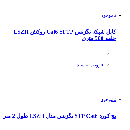
ناموجود
کابل شبکه نگزنس Cat6 SFTP روکش LSZH
حلقه 500 متری
افزودن به سبد
ناموجود
پچ کورد STP Cat6 نگزنس مدل LSZH طول 2 متر