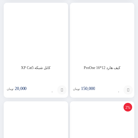
افزودن
افزودن
به
به
سبد
سبد
کیف هارد ProOne 16*12
کابل شبکه XP Cat5
20,000
150,000
تومان
تومان
افزودن
انتخاب
2%
به
گزینه
سبد