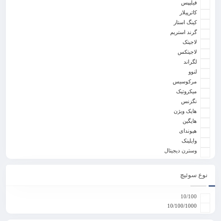
فیلیپس
کاترپیلار
کینگ استار
گرند استریم
لاجیتک
لاجیتکس
لگراند
لنوو
مرکوسیس
میکروتیک
نگزنس
هایک ویژن
هایگین
هیوندای
وایلینک
وسترن دیجیتال
نوع سوئیچ
10/100
10/100/1000