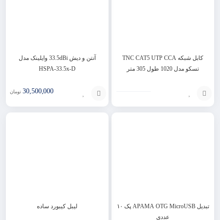
کابل شبکه TNC CAT5 UTP CCA
آنتن و دیش 33.5dBi وایلینک مدل
تسکو مدل 1020 طول 305 متر
HSPA-33.5x-D
30,500,000
تومان
انتخاب
افزودن
گزینه
به
سبد
تبدیل APAMA OTG MicroUSB پک ۱۰
لیبل کیبورد ساده
عددی