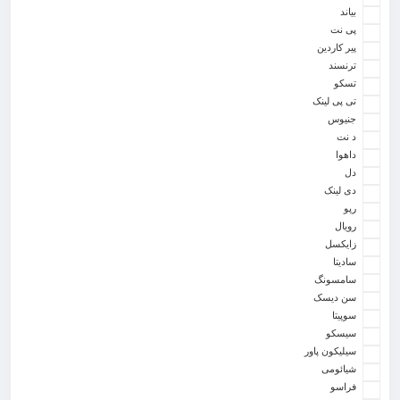
بیاند
پی نت
پیر کاردین
ترنسند
تسکو
تی پی لینک
جنیوس
د نت
داهوا
دل
دی لینک
رپو
رویال
زایکسل
سادیتا
سامسونگ
سن دیسک
سوپیتا
سیسکو
سیلیکون پاور
شیائومی
فراسو