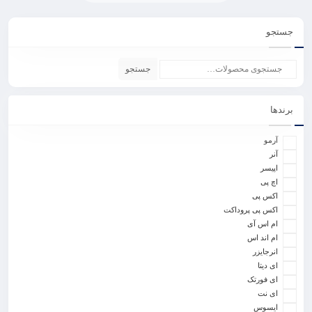
جستجو
جستجو
برندها
آرمو
آنر
اپیسر
اچ پی
اکس پی
اکس پی پروداکت
ام اس آی
ام اند اس
انرجایزر
ای دیتا
ای فورتک
ای نت
ایسوس