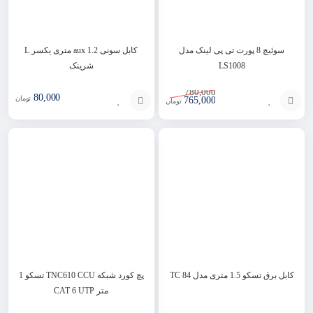
سوئیچ 8 پورت تی پی لینک مدل
کابل سونی aux 1.2 متری یکسر L
LS1008
شرینک
780,000
80,000
تومان
765,000
تومان
انتخاب
افزودن
گزینه
به
سبد
کابل برق تسکو 1.5 متری مدل TC 84
پچ کورد شبکه TNC610 CCU تسکو 1
متر CAT 6 UTP