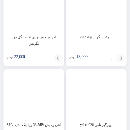
سوکت لگراند cat7 sftp
آداپتور فیبر نوری sc سینگل مود
نگزنس
22,000
13,000
تومان
تومان
افزودن
افزودن
به
به
سبد
سبد
نویزگیر تلفن ycl ct-026
آنتن و دیش 33.5dBi وایلینک مدل SPA-