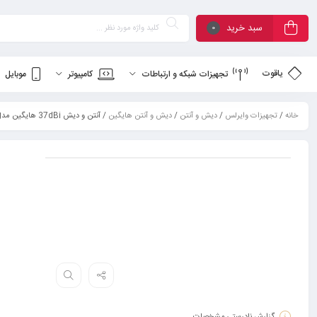
سبد خرید
0
یاقوت
تجهیزات شبکه و ارتباطات
کامپیوتر
موبایل
خانه
/
تجهیزات وایرلس
/
دیش و آنتن
/
دیش و آنتن هایگین
/ آنتن و دیش 37dBi هایگین مدل HG537MDHP