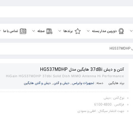
دوربین مدار بسته
برندها
مجله
تماس با ما
آنتن و دیش 37dBi هایگین مدل HG537MDHP
HiGain HG537MDHP 37dbi Solid Dish MIMO Antenna Hi Performance
برند
هایگین
دسته:
تجهیزات وایرلس
,
دیش و آنتن
,
دیش و آنتن هایگین
نوع آنتن : دیش
فرکانس : 4800-6100
جهت انتشار سیگنال : افقی و عمودی