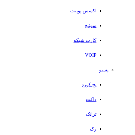
اکسس پوینت
سوئیچ
کارت شبکه
VOIP
پسیو
پچ کورد
داکت
ترانک
رک