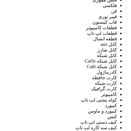
فلکسی
فن
فیبر نوری
قاب کیستون
قطعات کامپیوتر
قطعات لپ تاپ
قطعه اتصال
کابل aux
کابل شارژ
کابل شبکه
کابل شبکه Cat5e
کابل شبکه Cat6
کادرماژول
کارت حافظه
کارت شبکه
کارت گرافیک
کامپیوتر
کوله پشتی لپ تاپ
کیبورد
کیبورد و ماوس
کیس
کیف دستی لپ تاپ
کیف سه کاره لپ تاپ