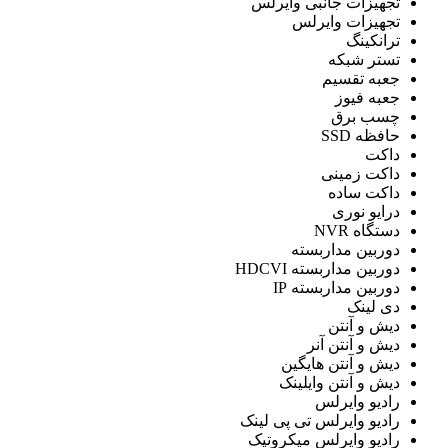
تجهیزات جانبی وایرلس
تجهیزات وایرلس
ترانکینگ
تستر شبكه
جعبه تقسیم
جعبه فیوز
چسب برق
حافظه SSD
داکت
داکت زمینی
داکت ساده
درایو نوری
دستگاه NVR
دوربین مداربسته
دوربین مداربسته HDCVI
دوربین مداربسته IP
دی لینک
دیش و آنتن
دیش و آنتن آنر
دیش و آنتن هایگین
دیش و آنتن وایلینک
رادیو وایرلس
رادیو وایرلس تی پی لینک
رادیو وایرلس میکروتیک