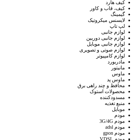
کیف هارد
کیف، قاب و کاور
گیمینگ
لایسنس میکروتیک
لپ تاپ
لوازم جانبی
لوازم جانبی دوربین
لوازم جانبی موبایل
لوازم صوتی و تصویری
لوازم کامپیوتر
مادربورد
مانیتور
ماوس
ماوس پد
محافظ و چند راهی برق
محصولات استوک
مسدودکننده
منبع تغذیه
موبایل
مودم
مودم 3G/4G
مودم adsl
مودم gpon
مودم VDSL