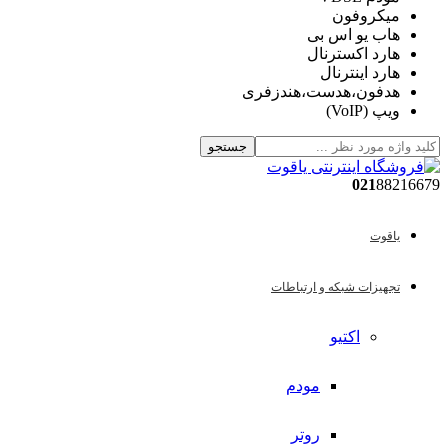
میکروفون
هاب یو اس بی
هارد اكسترنال
هارد اینترنال
هدفون،هدست،هندزفری
ویپ (VoIP)
جستجو
021
88216679
یاقوت
تجهیزات شبکه و ارتباطات
اکتیو
مودم
روتر