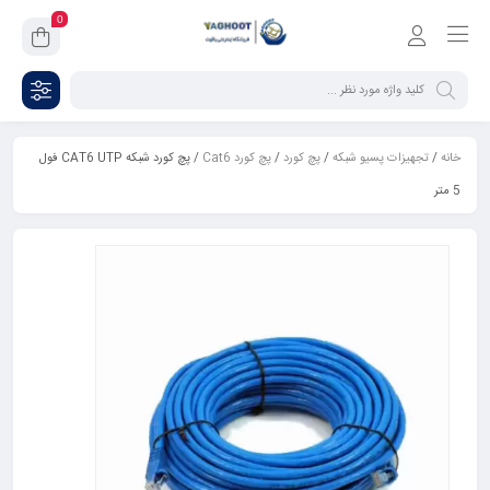
0
خانه
/
تجهیزات پسیو شبکه
/
پچ کورد
/
پچ کورد Cat6
/ پچ کورد شبکه CAT6 UTP فول
5 متر